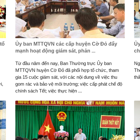
tổ
Ủy ban MTTQVN các cấp huyện Cờ Ðỏ đẩy
Ủy
mạnh hoạt động giám sát, phản ...
ch
Từ đầu năm đến nay, Ban Thường trực Ủy ban
Ng
MTTQVN huyện Cờ Ðỏ đã phối hợp tổ chức, tham
Th
gia 15 cuộc giám sát, với các nội dung về việc thu
th
i,
gom rác và bảo vệ môi trường; việc cấp phát chế độ
chính sách Tết; việc thực hiện ...