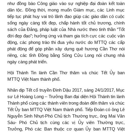
như đồng bào Công giáo vào sự nghiệp đại đoàn kết toàn
dân tộc. Đồng thời, mong muốn Giám mục, các Linh mục
tiếp tục phát huy vai trò lãnh đạo giúp các giáo dân có cuộc
sống ngày càng tốt đẹp, chấp hành tốt chủ trương, chính
sách của Đảng, pháp luật của Nhà nước theo tinh thần “Tốt
đời đẹp đạo”; hưởng ứng và tham gia tích cực các cuộc vận
động, các phong trào thi đua yêu nước do MTTQ các cấp
phát động để góp phần xây dựng quê hương Cần Thơ nói
riêng, các tỉnh Đồng bằng Sông Cửu Long nói chung nhà
ngày càng phát triển.
Hội Thánh Tin lành Cần Thơ thăm và chúc Tết Ủy ban
MTTQ Việt Nam thành phố.
Nhân dịp Tết cổ truyền Đinh Dậu 2017, sáng 24/1/2017, Mục
sư Lê Hoàng Long – Trưởng Ban đại diện Hội Thánh tin lành
Thành phố cùng các thành viên trong đoàn đến thăm và chúc
Tết Ủy ban MTTQ Việt Nam thành phố. Tiếp Đoàn có ông Lê
Nguyễn Sinh Nhựt-Phó Chủ tịch Thường trực, ông Mai Văn
Sáu- Phó Chủ tịch cùng các vị Ủy viên Thường trực,
Trưởng, Phó các Ban thuộc cơ quan Ủy ban MTTQ Việt