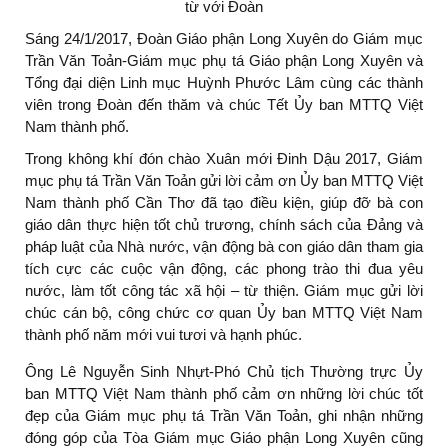
từ với Đoàn
Sáng 24/1/2017, Đoàn Giáo phận Long Xuyên do Giám mục
Trần Văn Toản-Giám mục phụ tá Giáo phận Long Xuyên và
Tổng đại diện Linh mục Huỳnh Phước Lâm cùng các thành
viên trong Đoàn đến thăm và chúc Tết Ủy ban MTTQ Việt
Nam thành phố.
Trong không khí đón chào Xuân mới Đinh Dậu 2017, Giám
mục phụ tá Trần Văn Toản gửi lời cảm ơn Ủy ban MTTQ Việt
Nam thành phố Cần Thơ đã tạo điều kiện, giúp đỡ bà con
giáo dân thực hiện tốt chủ trương, chính sách của Đảng và
pháp luật của Nhà nước, vận động bà con giáo dân tham gia
tích cực các cuộc vận động, các phong trào thi đua yêu
nước, làm tốt công tác xã hội – từ thiện. Giám mục gửi lời
chúc cán bộ, công chức cơ quan Ủy ban MTTQ Việt Nam
thành phố năm mới vui tươi và hạnh phúc.
Ông Lê Nguyễn Sinh Nhựt-Phó Chủ tịch Thường trực Ủy
ban MTTQ Việt Nam thành phố cảm ơn những lời chúc tốt
đẹp của Giám mục phụ tá Trần Văn Toản, ghi nhận những
đóng góp của Tòa Giám mục Giáo phận Long Xuyên cũng