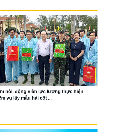
m hỏi, động viên lực lượng thực hiện
Lễ bàn giao 1
ệm vụ lấy mẫu hài cốt ...
Chương trình