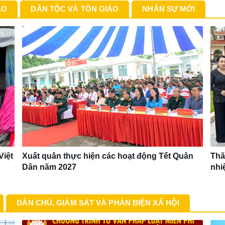
ÀO
DÂN TỘC VÀ TÔN GIÁO
NHÂN SỰ MỚI
Việt
Xuất quân thực hiện các hoạt động Tết Quân
Thă
Dân năm 2027
nhi
DÂN CHỦ, GIÁM SÁT VÀ PHẢN BIỆN XÃ HỘI