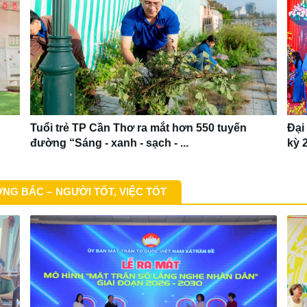
Tuổi trẻ TP Cần Thơ ra mắt hơn 550 tuyến
Đại
đường “Sáng - xanh - sạch - ...
kỳ 
NG BÁC – NGƯỜI TỐT, VIỆC TỐT