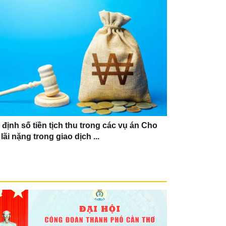
 định số tiền tịch thu trong các vụ án Cho
Sở hữu kỳ ngh
lãi nặng trong giao dịch ...
nhưng khó đò