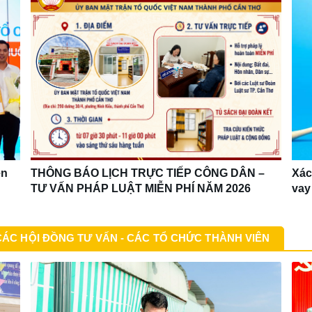
ên
THÔNG BÁO LỊCH TRỰC TIẾP CÔNG DÂN –
Xác
TƯ VẤN PHÁP LUẬT MIỄN PHÍ NĂM 2026
vay 
CÁC HỘI ĐỒNG TƯ VẤN - CÁC TỔ CHỨC THÀNH VIÊN