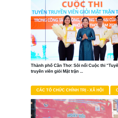
Thành phố Cần Thơ: Sôi nổi Cuộc thi “Tuy
truyền viên giỏi Mặt trận ...
CÁC TỔ CHỨC CHÍNH TRỊ - XÃ HỘI