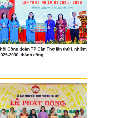
 hội Công đoàn TP Cần Thơ lần thứ I, nhiệm
Hội LHPN xã 
2025-2030, thành công ...
vượt các chỉ 