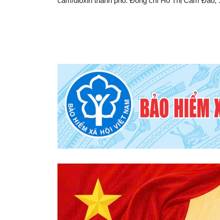
cam/dioxin thành phố. Đồng chí Hồ Thị Cẩm Đào, .