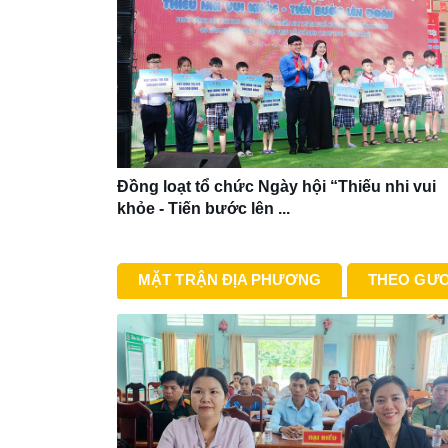
Đồng loạt tổ chức Ngày hội “Thiếu nhi vui
khỏe - Tiến bước lên ...
MẶT TRẬN ĐỊA PHƯƠNG
THEO GƯƠ