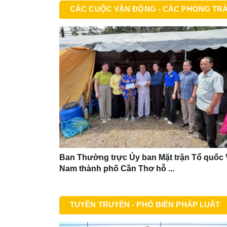
CÁC CUỘC VẬN ĐỘNG - CÁC PHONG TR
Ban Thường trực Ủy ban Mặt trận Tổ quốc 
Nam thành phố Cần Thơ hỗ ...
TUYÊN TRUYỀN - PHỔ BIẾN PHÁP LUẬT