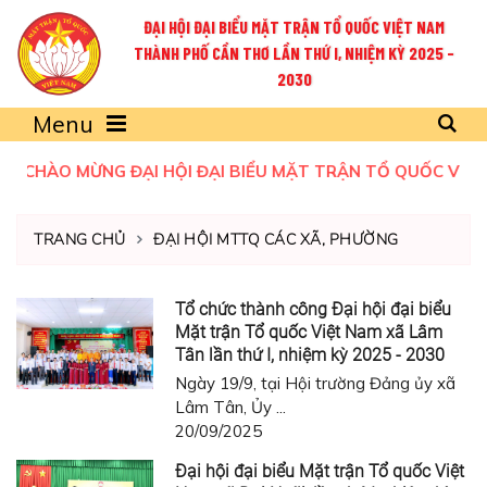
ĐẠI HỘI ĐẠI BIỂU MẶT TRẬN TỔ QUỐC VIỆT NAM
THÀNH PHỐ CẦN THƠ LẦN THỨ I, NHIỆM KỲ 2025 -
2030
Menu
CHÀO MỪNG ĐẠI HỘI ĐẠI BIỂU MẶT TRẬN TỔ QUỐC VIỆT N
TRANG CHỦ
ĐẠI HỘI MTTQ CÁC XÃ, PHƯỜNG
Tổ chức thành công Đại hội đại biểu
Mặt trận Tổ quốc Việt Nam xã Lâm
Tân lần thứ I, nhiệm kỳ 2025 - 2030
Ngày 19/9, tại Hội trường Đảng ủy xã
Lâm Tân, Ủy ...
20/09/2025
Đại hội đại biểu Mặt trận Tổ quốc Việt