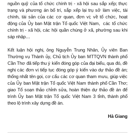
nguồn quỹ của tổ chức chính trị - xã hội sau sắp xếp; thực
trạng và phương án bố trí, sắp xếp lại trụ sở làm việc, tài
chính, tài sản của các cơ quan, đơn vị; về tổ chức, hoạt
động của Ủy ban Mặt trận Tổ quốc Việt Nam, các tổ chức
chính trị - xã hội, các hội quần chúng ở xã, phường sau khi
sáp nhập…
Kết luận hội nghị, ông Nguyễn Trung Nhân, Ủy viên Ban
Thường vụ Thành ủy, Chủ tịch Ủy ban MTTQVN thành phố
Cần Thơ đã tiếp thu ý kiến đóng góp của đại biểu, qua đó, đề
nghị các đơn vị tiếp tục đóng góp ý kiến vào dự thảo đề án;
thống nhất tên gọi, cơ cấu các cơ quan tham mưu, giúp việc
của Ủy ban Mặt trận Tổ quốc Việt Nam thành phố Cần Thơ;
giao Tổ soạn thảo chỉnh sửa, hoàn thiện dự thảo đề án để
trình Ủy ban Mặt trận Tổ quốc Việt Nam 3 tỉnh, thành phố
theo lộ trình xây dựng đề án.
Hà Giang