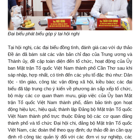
Đại biểu phát biểu góp ý tại hội nghị
Tại hội nghị, các đại biểu đồng tình, đánh giá cao với dự thảo
Đề án đã bám sát các văn bản chỉ đạo của Trung ương và
Thành ủy, đề cập toàn diện đến tổ chức, hoạt động của Ủy
ban Mặt trận Tổ quốc Việt Nam thành phố Cần Thơ sau khi
sáp nhập, hợp nhất, có tính đến các yêu tố đặc thù như: Dân
tộc - tôn giáo, công tác vận động xã hội, kiều bào; các đại
biểu đã tập trung cho ý kiến về phương án sắp xếp tổ chức,
bộ máy các cơ quan tham mưu, giúp việc của Ủy ban Mặt
trận Tổ quốc Việt Nam thành phố, đảm bảo tinh gọn hoạt
động hiệu lực, hiệu quả; thành lập Đảng bộ Mặt trận Tổ quốc
Việt Nam thành phố trực thuộc Đảng bộ các cơ quan đảng
thành phố và tổ chức Đại hội chi, đảng bộ Mặt trận Tổ quốc
Việt Nam, các đoàn thể theo quy định; dự thảo đề án cần quy
định rõ công tác quản lý đối với các đơn vị sự nghiệp, các