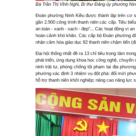
Bà Trần Thị Vĩnh Nghi, Bí thư Đảng ủy phường Ni
Đoàn phường Ninh Kiều được thành lập trên cơ s
gần 2.900 công trình thanh niên các cấp. Tiêu biể
an toàn - xanh - sạch - đẹp”... Các hoạt động vì a
hoàn cảnh khó khăn. Các cấp bộ Đoàn phường đã tổ
nhận cảm hóa giáo dục 82 thanh niên chậm tiến (đ
Đại hội thống nhất đề ra 13 chỉ tiêu trọng tâm tro
phát triển, ứng dụng khoa học công nghệ, chuyển đ
ninh trật tự, phòng chống tội phạm tại địa phươn
phường xác định 3 nhiệm vụ đột phá: đổi mới phươ
hỗ trợ thanh niên khởi nghiệp; nâng cao năng lực 