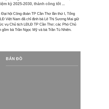
iệm kỳ 2025-2030, thành công tốt ...
vượt các ch
i Đại hội Công đoàn TP Cần Thơ lần thứ I, Tổng
Hội LHPN xã 
LĐ Việt Nam đã chỉ định bà Lê Thị Sương Mai giữ
biểu Phụ nữ x
ức vụ Chủ tịch LĐLĐ TP Cần Thơ; các Phó Chủ
ch gồm bà Trần Ngọc Mỹ và bà Trần Tú Nhiên.
BẢN ĐỒ