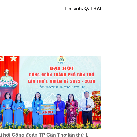
Tin, ảnh: Q. THÁI
i hội Công đoàn TP Cần Thơ lần thứ I,
Hội LHPN x