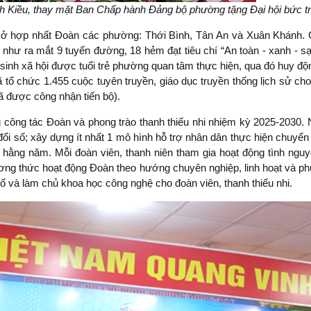
nh Kiều, thay mặt Ban Chấp hành Đảng bộ phường tặng Đại hội bức 
ở hợp nhất Đoàn các phường: Thới Bình, Tân An và Xuân Khánh. Gi
u như ra mắt 9 tuyến đường, 18 hẻm đạt tiêu chí “An toàn - xanh - s
n sinh xã hội được tuổi trẻ phường quan tâm thực hiện, qua đó huy độn
 chức 1.455 cuộc tuyên truyền, giáo dục truyền thống lịch sử cho 
ã được công nhận tiến bộ).
ng công tác Đoàn và phong trào thanh thiếu nhi nhiệm kỳ 2025-2030. 
ổi số; xây dựng ít nhất 1 mô hình hỗ trợ nhân dân thực hiện chuyển 
g hằng năm. Mỗi đoàn viên, thanh niên tham gia hoạt động tình nguy
ng thức hoạt động Đoàn theo hướng chuyên nghiệp, linh hoạt và ph
số và làm chủ khoa học công nghệ cho đoàn viên, thanh thiếu nhi.