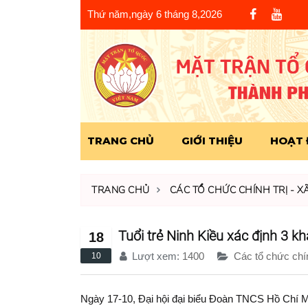
Thứ năm,ngày 6 tháng 8,2026
TRANG CHỦ
GIỚI THIỆU
HOẠT
TRANG CHỦ
CÁC TỔ CHỨC CHÍNH TRỊ - X
Tuổi trẻ Ninh Kiều xác định 3 k
18
Lượt xem:
1400
Các tổ chức chính
10
Ngày 17-10, Đại hội đại biểu Đoàn TNCS Hồ Chí M