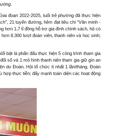
trướng.
ai đoạn 2022-2025, tuổi trẻ phường đã thực hiện
ạch”, 21 tuyến đường, hẻm đạt tiêu chí “Văn minh -
g hơn 1,7 tỉ đồng hỗ trợ gia đình chính sách, hộ có
hơn 8.300 lượt đoàn viên, thanh niên và học sinh;
Nổi bật là phấn đấu thực hiện 5 công trình tham gia
đổi số và 1 mô hình thanh niên tham gia giữ gìn an
ện do Đoàn, Hội tổ chức ít nhất 1 lần/tháng. Đoàn
ù hợp thực tiễn; đẩy mạnh toàn diện các hoạt động