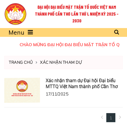
ĐẠI HỘI ĐẠI BIỂU MẶT TRẬN TỔ QUỐC VIỆT NAM
THÀNH PHỐ CẦN THƠ LẦN THỨ I, NHIỆM KỲ 2025 -
2030
Menu
CHÀO MỪNG ĐẠI HỘI ĐẠI BIỂU MẶT TRẬN TỔ QUỐC 
TRANG CHỦ
XÁC NHẬN THAM DỰ
Xác nhận tham dự Đại hội Đại biểu
MTTQ Việt Nam thành phố Cần Thơ
17/11/2025
1
(current)