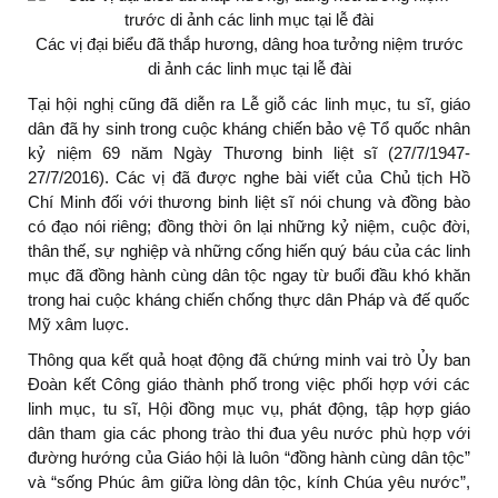
Các vị đại biểu đã thắp hương, dâng hoa tưởng niệm trước
di ảnh các linh mục tại lễ đài
Tại hội nghị cũng đã diễn ra Lễ giỗ các linh mục, tu sĩ, giáo
dân đã hy sinh trong cuộc kháng chiến bảo vệ Tổ quốc nhân
kỷ niệm 69 năm Ngày Thương binh liệt sĩ (27/7/1947-
27/7/2016). Các vị đã được nghe bài viết của Chủ tịch Hồ
Chí Minh đối với thương binh liệt sĩ nói chung và đồng bào
có đạo nói riêng; đồng thời ôn lại những kỷ niệm, cuộc đời,
thân thế, sự nghiệp và những cống hiến quý báu của các linh
mục đã đồng hành cùng dân tộc ngay từ buổi đầu khó khăn
trong hai cuộc kháng chiến chống thực dân Pháp và đế quốc
Mỹ xâm luợc.
Thông qua kết quả hoạt động đã chứng minh vai trò Ủy ban
Đoàn kết Công giáo thành phố trong việc phối hợp với các
linh mục, tu sĩ, Hội đồng mục vụ, phát động, tập hợp giáo
dân tham gia các phong trào thi đua yêu nước phù hợp với
đường hướng của Giáo hội là luôn “đồng hành cùng dân tộc”
và “sống Phúc âm giữa lòng dân tộc, kính Chúa yêu nước”,