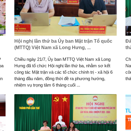
Hội nghị lần thứ ba Ủy ban Mặt trận Tổ quốc
Đả
(MTTQ) Việt Nam xã Long Hưng, ...
th
P
Chiều ngày 21/7, Ủy ban MTTQ Việt Nam xã Long
Ch
ọa
Hưng đã tổ chức Hội nghị lần thứ ba, nhằm sơ kết
Na
công tác Mặt trận và các tổ chức chính trị - xã hội 6
cô
in
tháng đầu năm, đồng thời đề ra phương hướng,
th
nhiệm vụ trọng tâm 6 tháng cuối ...