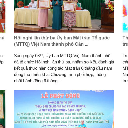
hủ
Hội nghị lần thứ ba Ủy ban Mặt trận Tổ quốc
Th
(MTTQ) Việt Nam thành phố Cần ...
tr
ần
Sáng ngày 08/7, Ủy ban MTTQ Việt Nam thành phố
Tr
ập
đã tổ chức Hội nghị lần thứ ba, nhằm sơ kết, đánh giá
cá
kết quả thực hiện công tác Mặt trận 6 tháng đầu năm
MT
đồng thời triển khai Chương trình phối hợp, thống
Na
nhất hành động 6 tháng ...
tru