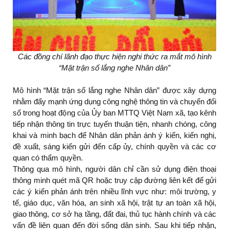
Các đồng chí lãnh đạo thực hiện nghi thức ra mắt mô hình
“Mặt trận số lắng nghe Nhân dân”
Mô hình “Mặt trận số lắng nghe Nhân dân” được xây dựng
nhằm đẩy mạnh ứng dụng công nghệ thông tin và chuyển đổi
số trong hoạt động của Ủy ban MTTQ Việt Nam xã, tạo kênh
tiếp nhận thông tin trực tuyến thuận tiện, nhanh chóng, công
khai và minh bạch để Nhân dân phản ánh ý kiến, kiến nghị,
đề xuất, sáng kiến gửi đến cấp ủy, chính quyền và các cơ
quan có thẩm quyền.
Thông qua mô hình, người dân chỉ cần sử dụng điện thoại
thông minh quét mã QR hoặc truy cập đường liên kết để gửi
các ý kiến phản ánh trên nhiều lĩnh vực như: môi trường, y
tế, giáo dục, văn hóa, an sinh xã hội, trật tự an toàn xã hội,
giao thông, cơ sở hạ tầng, đất đai, thủ tục hành chính và các
vấn đề liên quan đến đời sống dân sinh. Sau khi tiếp nhận,