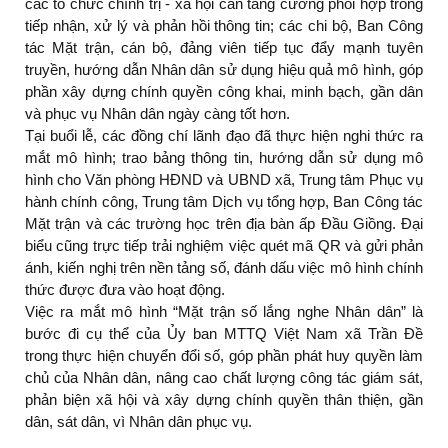
các tổ chức chính trị - xã hội cần tăng cường phối hợp trong
tiếp nhận, xử lý và phản hồi thông tin; các chi bộ, Ban Công
tác Mặt trận, cán bộ, đảng viên tiếp tục đẩy mạnh tuyên
truyền, hướng dẫn Nhân dân sử dụng hiệu quả mô hình, góp
phần xây dựng chính quyền công khai, minh bạch, gần dân
và phục vụ Nhân dân ngày càng tốt hơn.
Tại buổi lễ, các đồng chí lãnh đạo đã thực hiện nghi thức ra
mắt mô hình; trao bảng thông tin, hướng dẫn sử dụng mô
hình cho Văn phòng HĐND và UBND xã, Trung tâm Phục vụ
hành chính công, Trung tâm Dịch vụ tổng hợp, Ban Công tác
Mặt trận và các trường học trên địa bàn ấp Đầu Giồng. Đại
biểu cũng trực tiếp trải nghiệm việc quét mã QR và gửi phản
ánh, kiến nghị trên nền tảng số, đánh dấu việc mô hình chính
thức được đưa vào hoạt động.
Việc ra mắt mô hình “Mặt trận số lắng nghe Nhân dân” là
bước đi cụ thể của Ủy ban MTTQ Việt Nam xã Trần Đề
trong thực hiện chuyển đổi số, góp phần phát huy quyền làm
chủ của Nhân dân, nâng cao chất lượng công tác giám sát,
phản biện xã hội và xây dựng chính quyền thân thiện, gần
dân, sát dân, vì Nhân dân phục vụ.