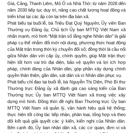
Giá, Cảng, Thanh Liêm, Mỏ Ó và Nhà Thờ; từ năm 2028 đến
năm 2030 tiếp tục duy trì, nâng cao chất lượng hoạt động và
triển khai tại các ấp còn lại trên địa bàn xã.
Phát biểu tại buổi lễ, bà Triệu Đạt Quý Nguyên, Ủy viên Ban
Thường vụ Đảng ủy, Chủ tịch Ủy ban MTTQ Việt Nam xã
nhấn mạnh, mô hình “Mặt trận số lắng nghe Nhân dân” là giải
pháp cụ thể nhằm đổi mới nội dung, phương thức hoạt động
của Mặt trận trong thời kỳ chuyển đổi số; đồng thời là cầu nối
giữa Nhân dân với cấp ủy, chính quyền, giúp Mặt trận thực
hiện tốt hơn vai trò đại diện, bảo vệ quyền và lợi ích hợp
pháp, chính đáng của Nhân dân, góp phần xây dựng chính
quyền thân thiện, gần dân, sát dân và vì Nhân dân phục vụ.
Phát biểu chỉ đạo tại buổi lễ, bà Nguyễn Thị Diện, Phó Bí thư
Thường trực Đảng ủy xã đánh giá cao sáng kiến của Ban
Thường trực Ủy ban MTTQ Việt Nam xã trong việc xây
dựng mô hình. Đồng thời đề nghị Ban Thường trực Ủy ban
MTTQ Việt Nam xã quản lý, vận hành hiệu quả hệ thống;
thực hiện tốt công tác tiếp nhận, phân loại, tổng hợp và theo
dõi kết quả giải quyết các ý kiến, kiến nghị của Nhân dân.
Bên cạnh đó, Ủy ban nhân dân xã, các cơ quan, đơn vị và