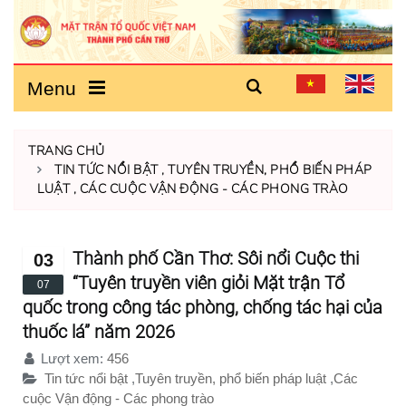
Menu
TRANG CHỦ
TIN TỨC NỔI BẬT
,
TUYÊN TRUYỀN, PHỔ BIẾN PHÁP
LUẬT
,
CÁC CUỘC VẬN ĐỘNG - CÁC PHONG TRÀO
Thành phố Cần Thơ: Sôi nổi Cuộc thi
03
“Tuyên truyền viên giỏi Mặt trận Tổ
07
quốc trong công tác phòng, chống tác hại của
thuốc lá” năm 2026
Lượt xem:
456
Tin tức nổi bật
,
Tuyên truyền, phổ biến pháp luật
,
Các
cuộc Vận động - Các phong trào