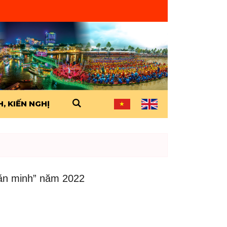
, KIẾN NGHỊ
văn minh” năm 2022