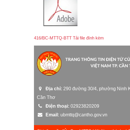
416/BC-MTTQ-BTT Tải file đính kèm
Địa chỉ:
290 đường 30/4, phường Ninh K
Cần Thơ
Điện thoại:
02923820209
Email:
ubmttq@cantho.gov.vn