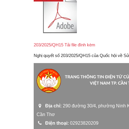
203/2025/QH15 Tải file đính kèm
Nghị quyết số 203/2025/QH15 của Quốc hội về Sửa
Địa chỉ:
290 đường 30/4, phường Ninh K
Cần Thơ
Điện thoại:
02923820209